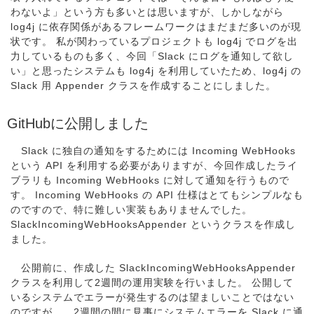
わないよ」という方も多いとは思いますが、しかしながら
log4j に依存関係があるフレームワークはまだまだ多いのが現
状です。 私が関わっているプロジェクトも log4j でログを出
力しているものも多く、今回「Slack にログを通知して欲し
い」と思ったシステムも log4j を利用していたため、log4j の
Slack 用 Appender クラスを作成することにしました。
GitHubに公開しました
Slack に独自の通知をするためには Incoming WebHooks
という API を利用する必要がありますが、今回作成したライ
ブラリも Incoming WebHooks に対して通知を行うもので
す。 Incoming WebHooks の API 仕様はとてもシンプルなも
のですので、特に難しい実装もありませんでした。
SlackIncomingWebHooksAppender というクラスを作成し
ました。
公開前に、作成した SlackIncomingWebHooksAppender
クラスを利用して2週間の運用実験を行いました。 公開して
いるシステムでエラーが発生するのは望ましいことではない
のですが…、2週間の間に見事にシステムエラーを Slack に通