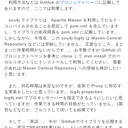
利用方法などは GitHub の
プロジェクトページ
に記載して
ありますので、ここでは割愛します。
sou4j ライブラリは、Apache Maven を利用してビルド・
コンパイルされることを想定して pom.xml を含んでいます
し、ライブラリの依存関係も pom.xml に記載しています。
しかしながら、今現在、この sou4j-log4j は Maven Central
Repository などには登録していません。 正直なところ、まと
まった作業時間がないからです…。 お手数ですが GitHub の
プロジェクトページを参考に clone して mvn install でロー
カルリポジトリにインストールして利用してください。 需要
があれば Maven Central Repository への登録も検討したい
と思います。
また、対応時期は未定なのですが、追加で Proxy に対応す
る実装をしたいと思っています。 log4j.properties,
log4j.xml でプロキシサーバーを指定できるようにしたいと思
っていますが、作業できる時間の目処がたっていません。 (親
切などなたか、プルリクして頂いても結構です)
そして…「英語」。 今や「GitHubでライブラリを公開する
なら、英語でREADME書けや！」という空気を感じます。 そ